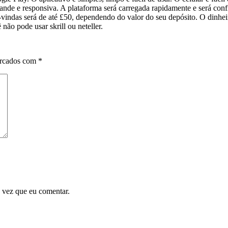
rande e responsiva. A plataforma será carregada rapidamente e será con
indas será de até £50, dependendo do valor do seu depósito. O dinheiro 
não pode usar skrill ou neteller.
arcados com
*
 vez que eu comentar.