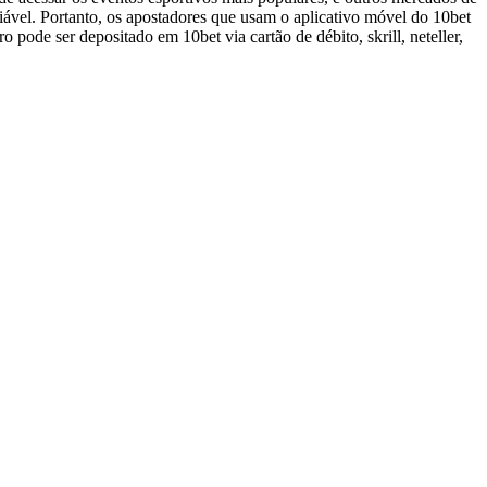
fiável. Portanto, os apostadores que usam o aplicativo móvel do 10bet
pode ser depositado em 10bet via cartão de débito, skrill, neteller,