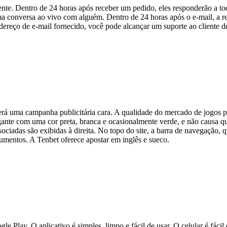
nte. Dentro de 24 horas após receber um pedido, eles responderão a toda
 conversa ao vivo com alguém. Dentro de 24 horas após o e-mail, a res
dereço de e-mail fornecido, você pode alcançar um suporte ao cliente d
erá uma campanha publicitária cara. A qualidade do mercado de jogos pr
egante com uma cor preta, branca e ocasionalmente verde, e não causa q
ociadas são exibidas à direita. No topo do site, a barra de navegação, 
ocumentos. A Tenbet oferece apostar em inglês e sueco.
gle Play. O aplicativo é simples, limpo e fácil de usar. O celular é fáci