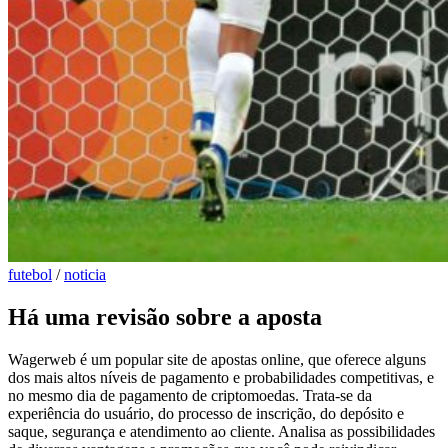
futebol
/
noticia
Há uma revisão sobre a aposta
Wagerweb é um popular site de apostas online, que oferece alguns
dos mais altos níveis de pagamento e probabilidades competitivas, e
no mesmo dia de pagamento de criptomoedas. Trata-se da
experiência do usuário, do processo de inscrição, do depósito e
saque, segurança e atendimento ao cliente. Analisa as possibilidades