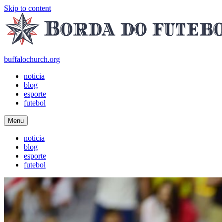
Skip to content
buffalochurch.org
noticia
blog
esporte
futebol
Menu
noticia
blog
esporte
futebol