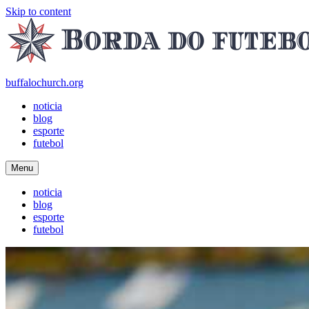
Skip to content
buffalochurch.org
noticia
blog
esporte
futebol
Menu
noticia
blog
esporte
futebol