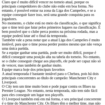
Claro que é muito difícil vencer no torneio atual, porque os
principais competidores do clube não estão em boa forma. No
entanto, é possível entrar na zona da Liga dos Campeões, e se a
equipe conseguir fazer isso, será uma grande conquista para os
jogadores.
No momento, o clube está no meio da classificação, o que significa
que o time terá que lutar pelos primeiros lugares na classificação. É
bem possível que o clube perca pontos na próxima rodada, mas a
equipe poderá lutar até o final da temporada.
Também vale a pena notar que a atual Liga dos Campeões é muito
instável, para que o time possa perder pontos mesmo que não vença
uma única partida.
Se a equipe ganhar uma partida, pode ser muito difícil, porque é
difícil conseguir uma posição alta na tabela do torneio. No entanto,
se o clube conseguir chegar aos playoffs, ele pode ser capaz não só
de vencer, mas também de ganhar muito.
Equipe marca hoje dos principais favoritos
A atual temporada é bastante instável para o Chelsea, pois há dois
principais concorrentes ao título de campeão: Manchester City e
Liverpool.
O City tem um time muito bom e pode jogar contra os Blues na
Premier League. No entanto, nesta temporada, não tem sido fácil
para eles conseguir um lugar nos playoffs.
O Liverpool também está em má forma, e seu principal concorrente
é o time do Manchester City. Os Blues têm o melhor time, mas não