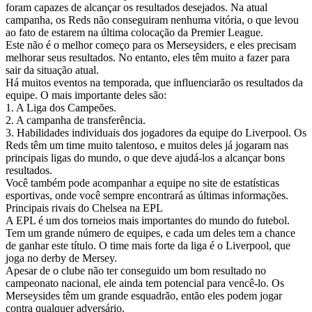
foram capazes de alcançar os resultados desejados. Na atual
campanha, os Reds não conseguiram nenhuma vitória, o que levou
ao fato de estarem na última colocação da Premier League.
Este não é o melhor começo para os Merseysiders, e eles precisam
melhorar seus resultados. No entanto, eles têm muito a fazer para
sair da situação atual.
Há muitos eventos na temporada, que influenciarão os resultados da
equipe. O mais importante deles são:
1. A Liga dos Campeões.
2. A campanha de transferência.
3. Habilidades individuais dos jogadores da equipe do Liverpool. Os
Reds têm um time muito talentoso, e muitos deles já jogaram nas
principais ligas do mundo, o que deve ajudá-los a alcançar bons
resultados.
Você também pode acompanhar a equipe no site de estatísticas
esportivas, onde você sempre encontrará as últimas informações.
Principais rivais do Chelsea na EPL
A EPL é um dos torneios mais importantes do mundo do futebol.
Tem um grande número de equipes, e cada um deles tem a chance
de ganhar este título. O time mais forte da liga é o Liverpool, que
joga no derby de Mersey.
Apesar de o clube não ter conseguido um bom resultado no
campeonato nacional, ele ainda tem potencial para vencê-lo. Os
Merseysides têm um grande esquadrão, então eles podem jogar
contra qualquer adversário.