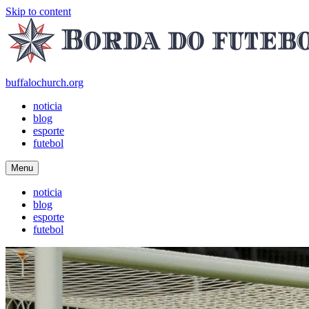
Skip to content
buffalochurch.org
noticia
blog
esporte
futebol
Menu
noticia
blog
esporte
futebol