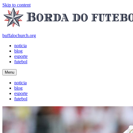
Skip to content
buffalochurch.org
noticia
blog
esporte
futebol
Menu
noticia
blog
esporte
futebol