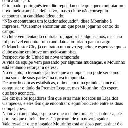
com a situação.
O treinador português tem dito repetidamente que quer contratar um
novo meio-campista defensivo, mas o clube não conseguiu
encontrar um candidato adequado.
“Não encontramos um jogador adequado”, disse Mourinho à
imprensa. “Queremos encontrar um que possa jogar no centro do
campo.”
O clube vem tentando contratar o jogador há alguns anos, mas não
foi possível encontrar um candidato apropriado para o cargo.
O Manchester City já contratou um novo zagueiro, e espera-se que o
clube assine em breve um meio-campista.
Perspectivas do United na nova temporada
A vida da equipe vem passando por algumas mudanças, e Mourinho
está tentando reforçar a defesa.
No entanto, o treinador já disse que a equipe “não pode ser como
uma soma de suas partes” na nova temporada.
De acordo com as estatísticas, o time tem uma grande chance de
conquistar o título da Premier League, mas Mourinho não espera
que isso aconteça.
Ele diz que os jogadores têm que estar mais focados na Liga dos
Campeões, e eles têm que encontrar o equilíbrio certo entre as duas
competições.
Na nova campanha, espera-se que o clube fortaleça sua defesa, e é
por isso que o treinador está à procura de um novo jogador.
Vale ressaltar que o jogador Mourinho está ansioso para assinar é o